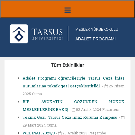
MESLEK YÜKSEKOKULU
ADALET PROGRAMI
Tüm Etkinlikler
Adalet Programı öğrencileriyle Tarsus Ceza İnfaz
Kurumlarına teknik gezi gerçekleştirildi.
-
25 Nisan
2025 Cuma
BİR AVUKATIN GÖZÜNDEN HUKUK
MESLEKLERİNE BAKIŞ
-
02 Aralık 2024 Pazartesi
Teknik Gezi: Tarsus Ceza İnfaz Kurumu Kampüsü
-
29 Mart 2024 Cuma
WEBINAR 2023/3
-
28 Aralık 2023 Perşembe